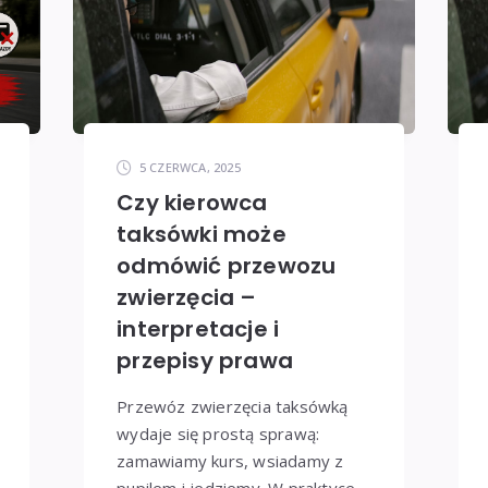
5 CZERWCA, 2025
Czy kierowca
taksówki może
odmówić przewozu
zwierzęcia –
interpretacje i
przepisy prawa
Przewóz zwierzęcia taksówką
wydaje się prostą sprawą:
zamawiamy kurs, wsiadamy z
pupilem i jedziemy. W praktyce