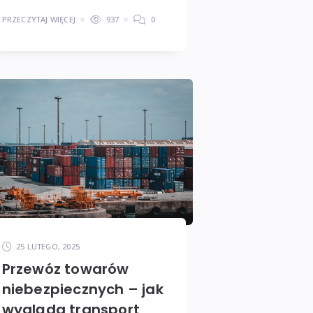
PRZECZYTAJ WIĘCEJ
937
0
25 LUTEGO, 2025
Przewóz towarów
niebezpiecznych – jak
wygląda transport