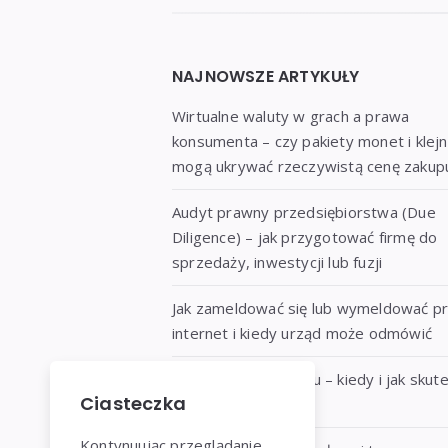
Widgets
NAJNOWSZE ARTYKUŁY
Wirtualne waluty w grach a prawa
konsumenta – czy pakiety monet i klej
mogą ukrywać rzeczywistą cenę zakup
Audyt prawny przedsiębiorstwa (Due
Diligence) – jak przygotować firmę do
sprzedaży, inwestycji lub fuzji
Jak zameldować się lub wymeldować p
internet i kiedy urząd może odmówić
Zachowek po rodzicu – kiedy i jak skut
Ciasteczka
go odzyskać?
Kontynuując przeglądanie