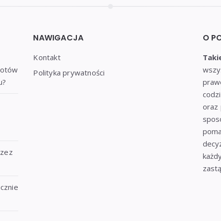
NAWIGACJA
O P
Kontakt
Taki
notów
wszys
Polityka prywatności
u?
praw
codzi
oraz 
sposó
poma
decyz
rzez
każdy
zastą
ecznie