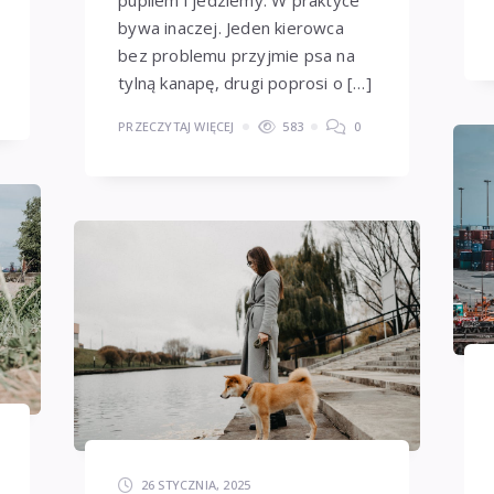
bywa inaczej. Jeden kierowca
bez problemu przyjmie psa na
tylną kanapę, drugi poprosi o […]
PRZECZYTAJ WIĘCEJ
583
0
26 STYCZNIA, 2025