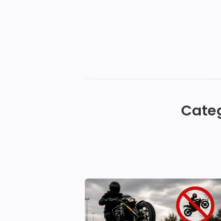
TakiePrawo
Cate