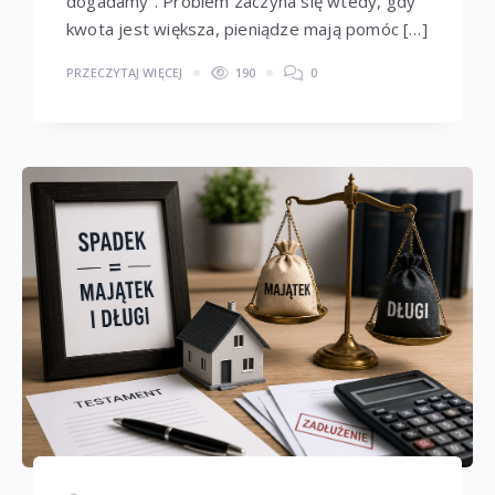
dogadamy”. Problem zaczyna się wtedy, gdy
kwota jest większa, pieniądze mają pomóc […]
PRZECZYTAJ WIĘCEJ
190
0