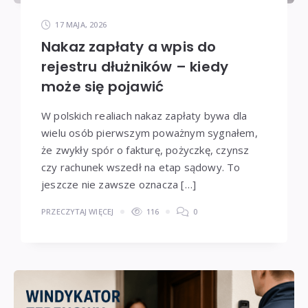
17 MAJA, 2026
Nakaz zapłaty a wpis do
rejestru dłużników – kiedy
może się pojawić
W polskich realiach nakaz zapłaty bywa dla
wielu osób pierwszym poważnym sygnałem,
że zwykły spór o fakturę, pożyczkę, czynsz
czy rachunek wszedł na etap sądowy. To
jeszcze nie zawsze oznacza […]
PRZECZYTAJ WIĘCEJ
116
0