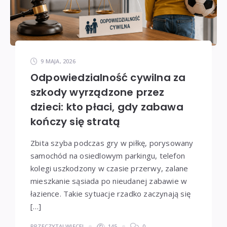
9 MAJA, 2026
Odpowiedzialność cywilna za
szkody wyrządzone przez
dzieci: kto płaci, gdy zabawa
kończy się stratą
Zbita szyba podczas gry w piłkę, porysowany
samochód na osiedlowym parkingu, telefon
kolegi uszkodzony w czasie przerwy, zalane
mieszkanie sąsiada po nieudanej zabawie w
łazience. Takie sytuacje rzadko zaczynają się
[…]
PRZECZYTAJ WIĘCEJ
145
0