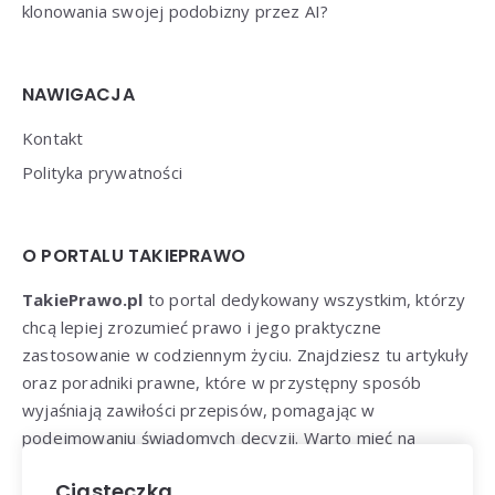
klonowania swojej podobizny przez AI?
NAWIGACJA
Kontakt
Polityka prywatności
O PORTALU TAKIEPRAWO
TakiePrawo.pl
to portal dedykowany wszystkim, którzy
chcą lepiej zrozumieć prawo i jego praktyczne
zastosowanie w codziennym życiu. Znajdziesz tu artykuły
oraz poradniki prawne, które w przystępny sposób
wyjaśniają zawiłości przepisów, pomagając w
podejmowaniu świadomych decyzji. Warto mieć na
uwadze, że chociaż każdy artykuł ma charakter
Ciasteczka
informacyjny nie zastąpi profesjonalnej porady prawnej.