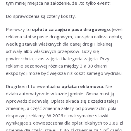
tym mniej miejsca na założenie, że „to tylko event”.
Do sprawdzenia są cztery koszty.
Pierwszy to
opłata za zajęcie pasa drogowego
. Jeżeli
reklama stoi w pasie drogowym, zarządca nalicza opłatę
według stawek właściwych dla danej drogi i lokalnej
uchwały albo właściwych przepisów. Liczy się
powierzchnia, czas zajęcia i kategoria zajęcia. Przy
reklamie sezonowej różnica między 3 a 30 dniami
ekspozycji może być większa niż koszt samego wydruku.
Drugi koszt to ewentualna
opłata reklamowa
. Nie
działa automatycznie w każdej gminie. Gmina musi ją
wprowadzić uchwałą. Opłata składa się z części stałej i
zmiennej, a część zmienna zależy od powierzchni pola
ekspozycji reklamy. W 2026 r. maksymalne stawki
wynikające z obwieszczenia dla opłat lokalnych to 3,89 zł
dziennie dla części stałej i 0,36 zł dziennie za 1 m² części