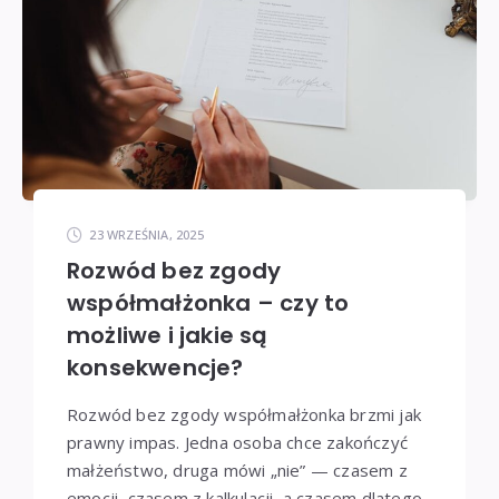
23 WRZEŚNIA, 2025
Rozwód bez zgody
współmałżonka – czy to
możliwe i jakie są
konsekwencje?
Rozwód bez zgody współmałżonka brzmi jak
prawny impas. Jedna osoba chce zakończyć
małżeństwo, druga mówi „nie” — czasem z
emocji, czasem z kalkulacji, a czasem dlatego,