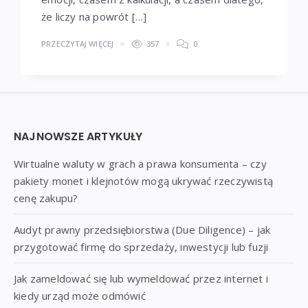
że liczy na powrót […]
PRZECZYTAJ WIĘCEJ
357
0
Widgets
NAJNOWSZE ARTYKUŁY
Wirtualne waluty w grach a prawa konsumenta – czy
pakiety monet i klejnotów mogą ukrywać rzeczywistą
cenę zakupu?
Audyt prawny przedsiębiorstwa (Due Diligence) – jak
przygotować firmę do sprzedaży, inwestycji lub fuzji
Jak zameldować się lub wymeldować przez internet i
kiedy urząd może odmówić