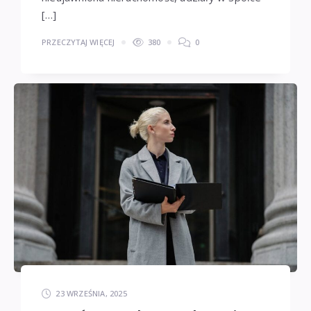
[…]
PRZECZYTAJ WIĘCEJ
380
0
23 WRZEŚNIA, 2025