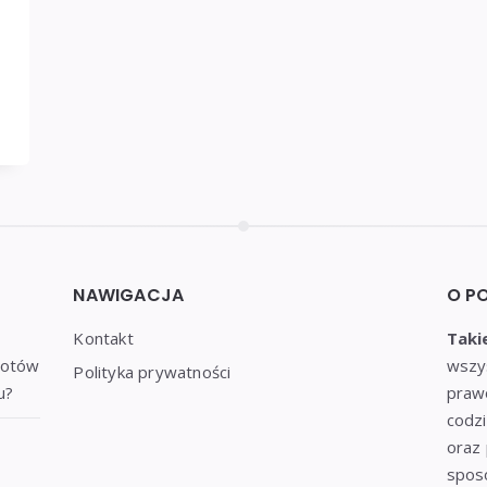
NAWIGACJA
O P
Kontakt
Taki
notów
wszys
Polityka prywatności
u?
praw
codzi
oraz 
sposó