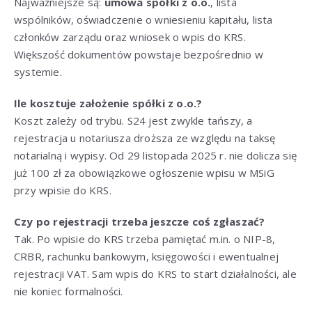
Najważniejsze są:
umowa spółki z o.o.
, lista
wspólników, oświadczenie o wniesieniu kapitału, lista
członków zarządu oraz wniosek o wpis do KRS.
Większość dokumentów powstaje bezpośrednio w
systemie.
Ile kosztuje założenie spółki z o.o.?
Koszt zależy od trybu. S24 jest zwykle tańszy, a
rejestracja u notariusza droższa ze względu na taksę
notarialną i wypisy. Od 29 listopada 2025 r. nie dolicza się
już 100 zł za obowiązkowe ogłoszenie wpisu w MSiG
przy wpisie do KRS.
Czy po rejestracji trzeba jeszcze coś zgłaszać?
Tak. Po wpisie do KRS trzeba pamiętać m.in. o NIP-8,
CRBR, rachunku bankowym, księgowości i ewentualnej
rejestracji VAT. Sam wpis do KRS to start działalności, ale
nie koniec formalności.