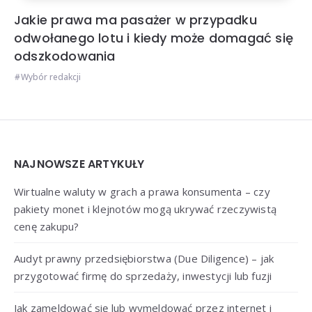
Jakie prawa ma pasażer w przypadku
odwołanego lotu i kiedy może domagać się
odszkodowania
Wybór redakcji
Widgets
NAJNOWSZE ARTYKUŁY
Wirtualne waluty w grach a prawa konsumenta – czy
pakiety monet i klejnotów mogą ukrywać rzeczywistą
cenę zakupu?
Audyt prawny przedsiębiorstwa (Due Diligence) – jak
przygotować firmę do sprzedaży, inwestycji lub fuzji
Jak zameldować się lub wymeldować przez internet i